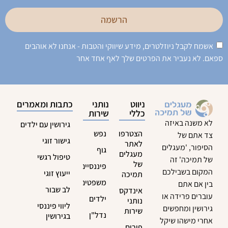
הרשמה
אשמח לקבל ניוזלטרים, מידע שיווקי והטבות - אנחנו לא אוהבים
ספאם. לא נעביר את הפרטים שלך לאף אחד אחר
ניווט
נותני
כתבות ומאמרים
כללי
שירות
לא משנה באיזה
גירושין עם ילדים
הצטרפות
נפש
צד אתם של
גישור זוגי
לאתר
הסיפור, 'מעגלים
גוף
מעגלים
טיפול רגשי
של תמיכה' זה
של
פיננסיים
המקום בשבילכם
ייעוץ זוגי
תמיכה
משפטים
בין אם אתם
לב שבור
אינדקס
עוברים פרידה או
ילדים
נותני
ליווי פיננסי
גירושין ומחפשים
שירות
נדל"ן
בגירושין
אחרי מישהו שיקל
פורום