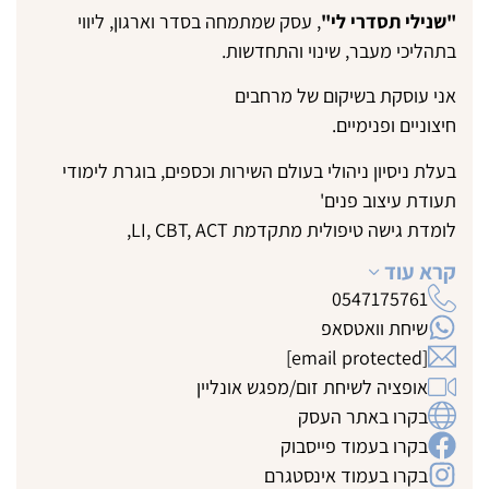
"שנילי תסדרי לי"
, עסק שמתמחה בסדר וארגון, ליווי
בתהליכי מעבר, שינוי והתחדשות.
אני עוסקת בשיקום של מרחבים
חיצוניים ופנימיים.
בעלת ניסיון ניהולי בעולם השירות וכספים, בוגרת לימודי
תעודת עיצוב פנים'
לומדת גישה טיפולית מתקדמת LI, CBT, ACT,
השילוב והיכולות הללו, בין יכולת תכנון וארגון, ראייה עיצובית
קרא עוד
ואסתטית, הבנה רגשית עמוקה וכלי טיפולי.
0547175761
שיחת וואטסאפ
אני לא רק מסדרת בתים – אני שילוב ייחודי.
[email protected]
נשמע קטן – אבל זה משנה חיים.
אופציה לשיחת זום/מפגש אונליין
בקרו באתר העסק
בקרו בעמוד פייסבוק
בקרו בעמוד אינסטגרם