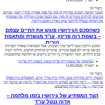
תאריך:
12/05/2026
גישור זוגי
כשהסכם הגירושין פוגש את החיים עצמם
– בשמת רוה פרינץ, עו"ד מגשרת ומתאמת
הורית
הסכם גירושין נועד לייצר סדר ויציבות, אבל המציאות שאחרי הפרידה
מביאה איתה לא פעם שינויים, אתגרים ומתחים חדשים. חילוקי דעות
סביב הילדים, קשיי תקשורת בין הורים גרושים או תחושה שההסכמות
כבר לא מתאימות לחיים עצמם. הם מצבים נפוצים יותר ממה שנהוג
מאת:
בשמת רוה פרינץ
לחשוב. הכתבה עוסקת בדרכים להתמודד עם מחלוקות לאחר גירושין,
תאריך:
11/05/2026
כיצד ניתן לשפר את ההורות המשותפת, ומתי גישור או תיאום הורי
יכולים לסייע לעצור את ההסלמה לפני שהיא הופכת למאבק משפטי.
גישור זוגי
הצד המפתיע של גירושין בזמן מלחמה –
אדוה ננטל עו"ד