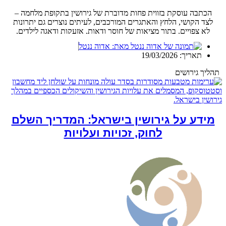
הכתבה עוסקת בזווית פחות מדוברת של גירושין בתקופת מלחמה –
לצד הקושי, הלחץ והאתגרים המורכבים, לעיתים נוצרים גם יתרונות
לא צפויים. בתוך מציאות של חוסר ודאות, אזעקות ודאגה לילדים,
זוגות רבים מבינים שהקשר הזוגי שלהם כבר אינו מתפקד, והפרידה
מאת:
אדוה ננטל
הופכת להזדמנות לבניית מבנה משפחתי חדש וגמיש יותר. המאמר
תאריך:
19/03/2026
מציג כיצד חיים בשני בתים יכולים דווקא לתרום לביטחון, לשקט רגשי
ולפניות הורית גבוהה יותר, לצד הרחבת מעגלי התמיכה המשפחתיים.
תהליך גירושים
מידע על גירושין בישראל: המדריך השלם
לחוק, זכויות ועלויות