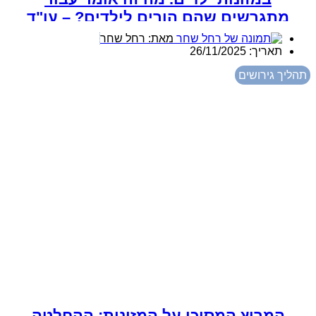
מתגרשים שהם הורים לילדים? – עו"ד
רחל שחר
מאת:
רחל שחר
תאריך:
26/11/2025
תהליך גירושים
המרוץ המסוכן על המזונות: ההחלטה