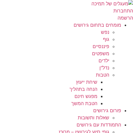
לג
תוכן
התחברות
הרשמה
מומחים בתחום גירושים
נפש
גוף
פיננסיים
משפטים
ילדים
נדל"ן
הטבות
שיחת ייעוץ
הנחה בתהליך
מפגש חינם
הטבת המשך
פורום גירושים
שאלות ותשובות
התמודדות עם גירושים
גופי סיוע לגירושין – מרוכז