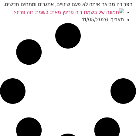
הפרידה מביאה איתה לא פעם שינויים, אתגרים ומתחים חדשים.
חילוקי דעות סביב הילדים, קשיי תקשורת בין הורים גרושים או
מאת:
בשמת רוה פרינץ
תחושה שההסכמות כבר לא מתאימות לחיים עצמם. הם מצבים
תאריך:
11/05/2026
נפוצים יותר ממה שנהוג לחשוב. הכתבה עוסקת בדרכים
להתמודד עם מחלוקות לאחר גירושין, כיצד ניתן לשפר את
ההורות המשותפת, ומתי גישור או תיאום הורי יכולים לסייע לעצור
את ההסלמה לפני שהיא הופכת למאבק משפטי.